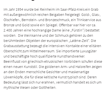
Im Jahr 1954 wurde bei Reinheim im Saar-Pfalz-Kreis ein Grab
mit außergewöhnlich reichen Beigaben freigelegt: Gold-, Glas-,
Ölschiefer-, Bernstein- und Bronzeschmuck, ein Trinkservice aus
Bronze und Gold sowie ein Spiegel. Offenbar war hier vor ca.
2.400 Jahren eine hochrangige Dame (eine „Fürstin“) bestattet
worden. Die Weinkanne und der Schmuck gehören zu den
berühmtesten Objekten der europäischen „Latène-Zeit“. Die
Grabausstattung bezeugt die intensiven Kontakte einer elitären
Oberschicht zum Mittelmeerraum. Sie importierte Luxusgüter
und beschäftigte hoch qualifizierte Kunsthandwerker.
Beeinflusst von griechisch-etruskischen Vorbildern schufen diese
einen neuen Kunststil. Die goldenen Arm- und Halsreifen zeigen
an den Enden menschliche Gesichter und maskenartige
Löwenköpfe, die für diese keltische Kunst typisch sind. Deren
Bedeutung lässt sich nur erahnen, vermutlich handelt es sich um
mythische Wesen oder Gottheiten.